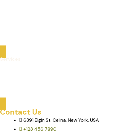
Packaged Deals
Optional Tours
About Us
Contact
Services
Care Services
Mobility & Transportation
Assisted Activities & Tours
Contact Us
6391 Elgin St. Celina, New York. USA
+123 456 7890